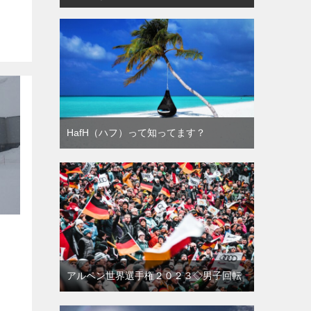
HafH（ハフ）って知ってます？
アルペン世界選手権２０２３◇男子回転