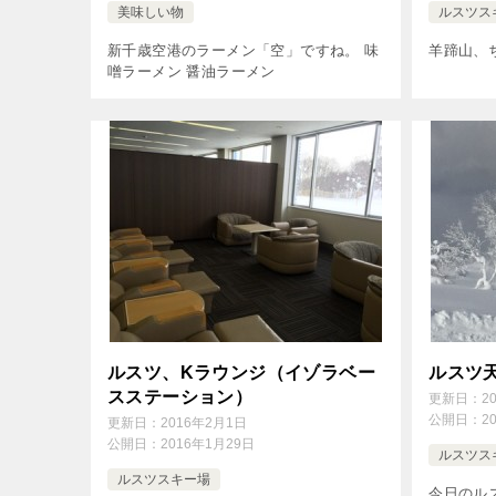
美味しい物
ルスツス
新千歳空港のラーメン「空」ですね。 味
羊蹄山、
噌ラーメン 醤油ラーメン
ルスツ、Kラウンジ（イゾラベー
ルスツ
スステーション）
更新日：
2
公開日：
2
更新日：
2016年2月1日
公開日：
2016年1月29日
ルスツス
ルスツスキー場
今日のル