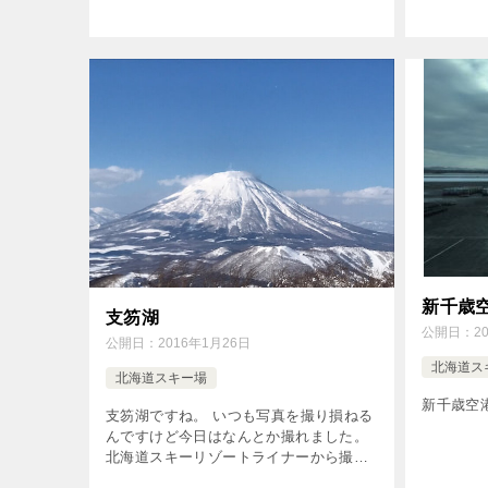
新千歳
支笏湖
公開日：
2
公開日：
2016年1月26日
北海道ス
北海道スキー場
新千歳空
支笏湖ですね。 いつも写真を撮り損ねる
んですけど今日はなんとか撮れました。
北海道スキーリゾートライナーから撮
影。