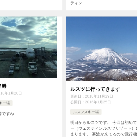
ティン
空港
ルスツに行ってきます
016年1月26日
更新日：
2018年11月29日
公開日：
2016年1月25日
キー場
ルスツスキー場
港ですね
明日からルスツです。 今回は初め
ー（ウェスティンルスツリゾート）
まります。 寒波が来てるので飛行