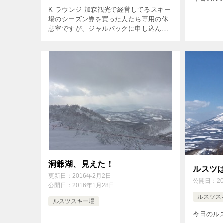
K ラウンジ 加森観光で経営してるスキー
場のシーズン券を買った人たち専用の休
憩室ですが、ジャルパックに申し込んだ
人も利用できます。 ルスツリゾート、サ
ッポロテイネ、サホロリゾートにありま
す。 ルスツには２ヶ所ありまして、 […]
洞爺湖、見えた！
ルスツ
更新日：
2016年2月2日
公開日：
2
公開日：
2016年1月28日
ルスツス
ルスツスキー場
今日のル