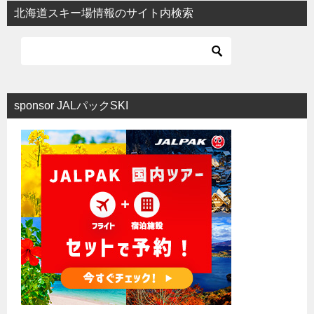
ビ
北海道スキー場情報のサイト内検索
ゲ
ー
シ
ョ
sponsor JALパックSKI
ン