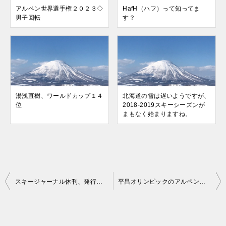
アルペン世界選手権２０２３◇
HafH（ハフ）って知ってま
男子回転
す？
湯浅直樹、ワールドカップ１４
北海道の雪は遅いようですが、
位
2018-2019スキーシーズンが
まもなく始まりますね。
投
スキージャーナル休刊、発行元のスキージヤーナル（株）が破産申請！？
平昌オリンピックのアルペンスキーも終わってしまいました。
稿
ナ