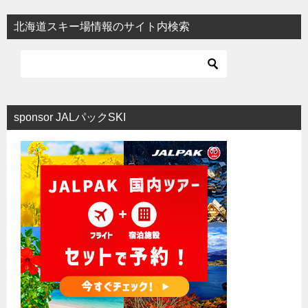
ビ
北海道スキー場情報のサイト内検索
ゲ
ー
シ
ョ
sponsor JALパックSKI
ン