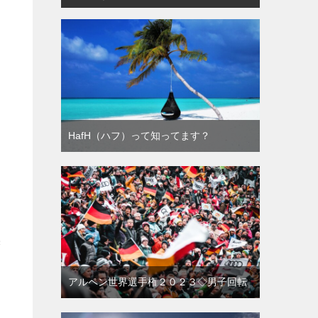
HafH（ハフ）って知ってます？
裸
アルペン世界選手権２０２３◇男子回転