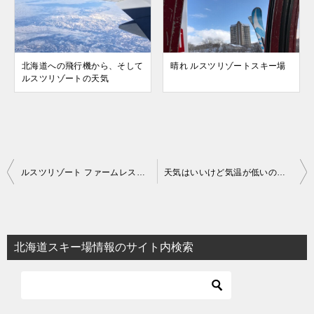
北海道への飛行機から、そして
晴れ ルスツリゾートスキー場
ルスツリゾートの天気
投
ルスツリゾート ファームレストラン「ベルビュー」
天気はいいけど気温が低いので雪質が良いです
稿
ナ
ビ
北海道スキー場情報のサイト内検索
ゲ
ー
シ