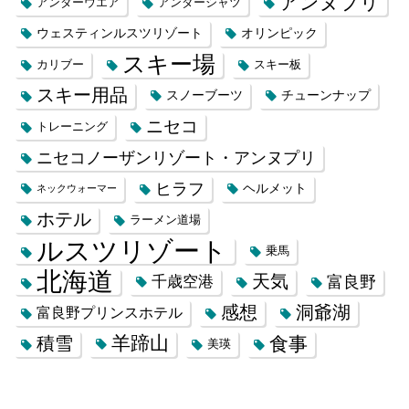
アンヌプリ
アンダーウエア
アンダーシャツ
ウェスティンルスツリゾート
オリンピック
スキー場
カリブー
スキー板
スキー用品
スノーブーツ
チューンナップ
ニセコ
トレーニング
ニセコノーザンリゾート・アンヌプリ
ヒラフ
ヘルメット
ネックウォーマー
ホテル
ラーメン道場
ルスツリゾート
乗馬
北海道
天気
千歳空港
富良野
感想
洞爺湖
富良野プリンスホテル
羊蹄山
積雪
食事
美瑛