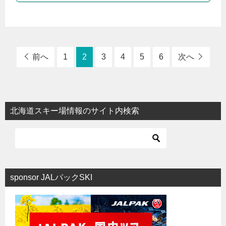
前へ
1
2
3
4
5
6
次へ
北海道スキー場情報のサイト内検索
sponsor JALパックSKI