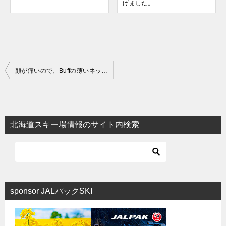
げました。
投
顔が痛いので、Buffの薄いネックウォーマー購入
稿
ナ
ビ
北海道スキー場情報のサイト内検索
ゲ
ー
シ
ョ
sponsor JALパックSKI
ン