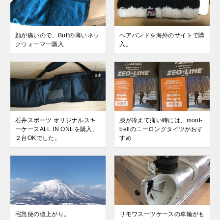
顔が痛いので、Buffの薄いネッ
ヘアバンドを海外のサイトで購
クウォーマー購入
入。
石井スポーツ オリジナルスキ
膝が冷えて痛い時には、mont-
ーケースALL IN ONEを購入、
bellのニーロングタイツがおす
２台OKでした。
すめ
宅急便の値上がり。
リモワスーツケースの車輪がも