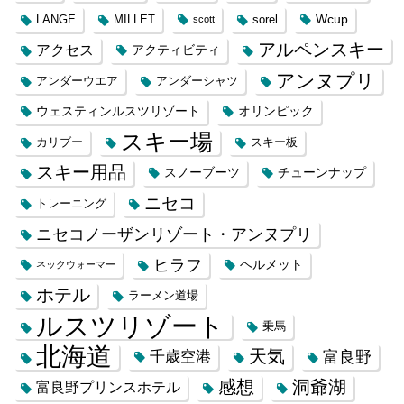
Wcup
LANGE
MILLET
sorel
scott
アルペンスキー
アクセス
アクティビティ
アンヌプリ
アンダーウエア
アンダーシャツ
ウェスティンルスツリゾート
オリンピック
スキー場
カリブー
スキー板
スキー用品
スノーブーツ
チューンナップ
ニセコ
トレーニング
ニセコノーザンリゾート・アンヌプリ
ヒラフ
ヘルメット
ネックウォーマー
ホテル
ラーメン道場
ルスツリゾート
乗馬
北海道
天気
千歳空港
富良野
感想
洞爺湖
富良野プリンスホテル