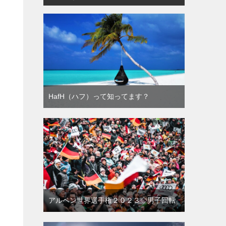
HafH（ハフ）って知ってます？
アルペン世界選手権２０２３◇男子回転