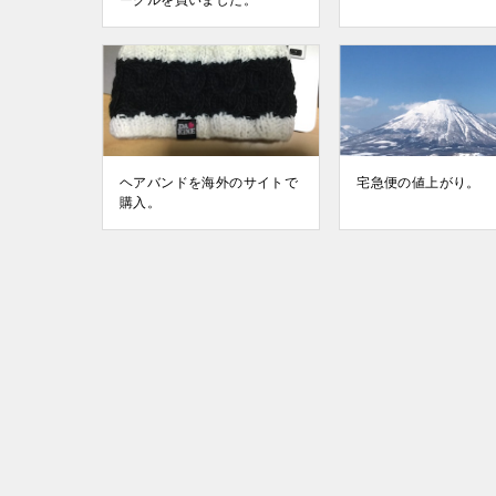
ーグルを買いました。
ヘアバンドを海外のサイトで
宅急便の値上がり。
購入。
投
稿
ナ
ビ
ゲ
ー